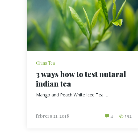
China Tea
3 ways how to test nutaral
indian tea
Mango and Peach White Iced Tea …
febrero 21, 2018
4
592