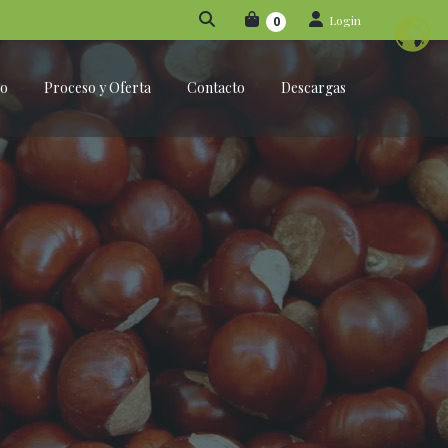
Login
0
po
Proceso y Oferta
Contacto
Descargas