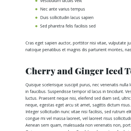
Vestibulum iaculis velit
Nec ante varius tempus
Duis sollicitudin lacus sapien
Sed pharetra felis facilisis sed
Cras eget sapien auctor, porttitor nisi vitae, vulputate j
natoque penatibus et magnis dis parturient montes, nas
Cherry and Ginger Iced T
Quisque scelerisque suscipit purus, nec venenatis nulla
in faucibus. Suspendisse tempor id lacus in tincidunt. V
luctus. Praesent neque nisi, eleifend sed diam sed, ult
neque, egestas eget arcu sit amet, sagittis dictum risus.
Integer sollicitudin nunc vitae nisi facilisis, sed rutrum
congue mi vel massa laoreet, vel laoreet risus sollicitud
Aenean sem quam, malesuada non venenatis non, porta 