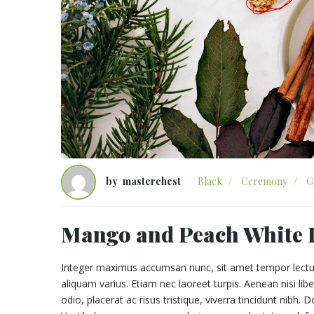
by
masterchest
Black
/
Ceremony
/
G
Mango and Peach White I
Integer maximus accumsan nunc, sit amet tempor lectus fac
aliquam varius. Etiam nec laoreet turpis. Aenean nisi 
odio, placerat ac risus tristique, viverra tincidunt nibh.