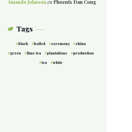
Amanda Johnson
en
Phoenix Dan Cong
Tags
black
boiled
ceremony
china
green
lime tea
plantations
production
tea
white