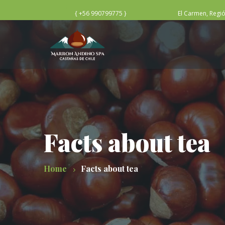
{ +56 990799775 }
El Carmen, Regi
Facts about tea
Home
Facts about tea