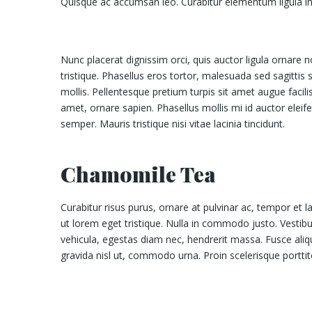
Quisque ac accumsan leo. Curabitur elementum ligula in 
Nunc placerat dignissim orci, quis auctor ligula ornare n
tristique. Phasellus eros tortor, malesuada sed sagittis
mollis. Pellentesque pretium turpis sit amet augue facilis
amet, ornare sapien. Phasellus mollis mi id auctor eleife
semper. Mauris tristique nisi vitae lacinia tincidunt.
Chamomile Tea
Curabitur risus purus, ornare at pulvinar ac, tempor et 
ut lorem eget tristique. Nulla in commodo justo. Vest
vehicula, egestas diam nec, hendrerit massa. Fusce aliq
gravida nisl ut, commodo urna. Proin scelerisque porttito