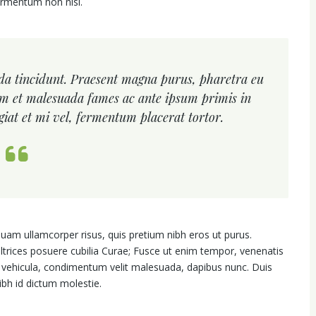
ermentum non nisi.
ada tincidunt. Praesent magna purus, pharetra eu
dum et malesuada fames ac ante ipsum primis in
giat et mi vel, fermentum placerat tortor.
 quam ullamcorper risus, quis pretium nibh eros ut purus.
ultrices posuere cubilia Curae; Fusce ut enim tempor, venenatis
vehicula, condimentum velit malesuada, dapibus nunc. Duis
nibh id dictum molestie.