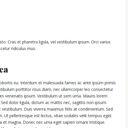
usto. Cras et pharetra ligula, vel vestibulum ipsum. Orci varius
cetur ridiculus mus.
ea
 lobortis eu. Interdum et malesuada fames ac ante ipsum primis
estibulum porttitor risus diam, nec ullamcorper leo consectetur
rices venenatis ipsum. Vestibulum ut sem urna. Mauris lorem
 Sed dolor ligula, dictum ac mattis nec, sagittis non ipsum.
 elit vestibulum. Duis viverra maximus felis at condimentum. Sed
in. Ut pellentesque est lectus, vitae sodales velit tempus eget.
et magna. Donec nec urna eget sapien ornare tristique.