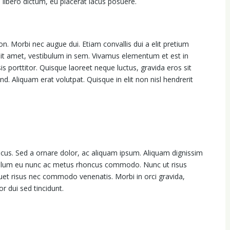
libero dictum, eu placerat lacus posuere.
on. Morbi nec augue dui. Etiam convallis dui a elit pretium
 sit amet, vestibulum in sem. Vivamus elementum et est in
is porttitor. Quisque laoreet neque luctus, gravida eros sit
nd. Aliquam erat volutpat. Quisque in elit non nisl hendrerit
lacus. Sed a ornare dolor, ac aliquam ipsum. Aliquam dignissim
ibulum eu nunc ac metus rhoncus commodo. Nunc ut risus
uet risus nec commodo venenatis. Morbi in orci gravida,
r dui sed tincidunt.