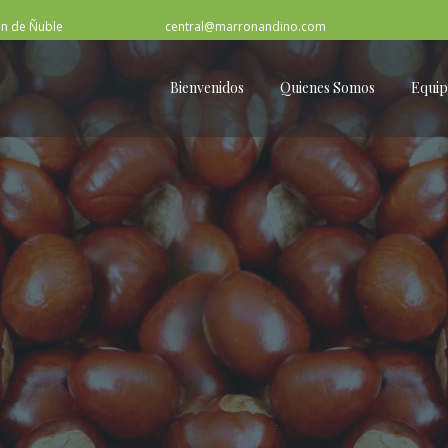
ón de Ñuble
central@marronandino.com
Bienvenidos
Quienes Somos
Equi