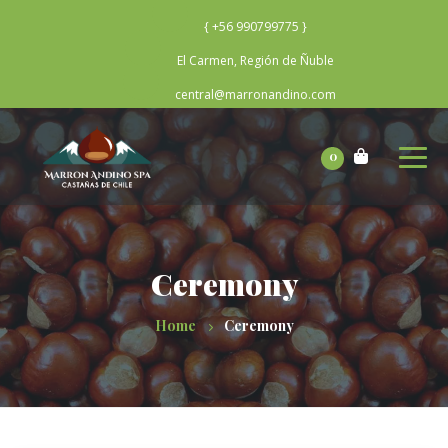
{ +56 990799775 }
El Carmen, Región de Ñuble
central@marronandino.com
0
Ceremony
Home
Ceremony