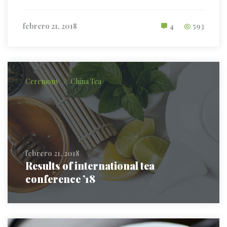
febrero 21, 2018
4
593
Ceremony
/
China Tea
febrero 21, 2018
Results of international tea
conference ’18